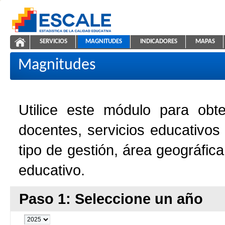
Saltar al contenido
SERVICIOS
MAGNITUDES
INDICADORES
MAPAS
Magnitudes de la Educación
ESCALE - Unidad de Estadística Educativa
NAVEGACIÓN
Magnitudes
Utilice este módulo para obt
docentes, servicios educativos
tipo de gestión, área geográfic
educativo.
Paso 1: Seleccione un año