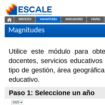
Saltar al contenido
SERVICIOS
MAGNITUDES
INDICADORES
MAPAS
Magnitudes de la Educación
ESCALE - Unidad de Estadística Educativa
NAVEGACIÓN
Magnitudes
Utilice este módulo para obt
docentes, servicios educativos
tipo de gestión, área geográfic
educativo.
Paso 1: Seleccione un año