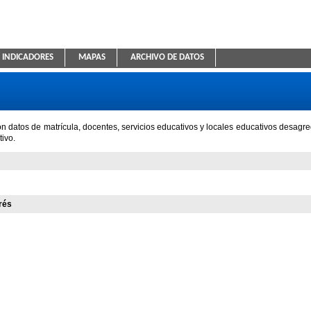
INDICADORES
MAPAS
ARCHIVO DE DATOS
ica Educativa
n datos de matrícula, docentes, servicios educativos y locales educativos desagre
ivo.
rés