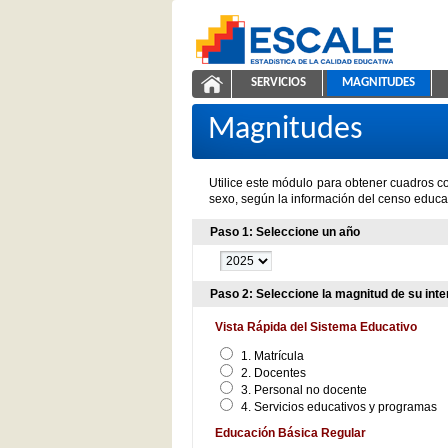
Saltar al contenido
SERVICIOS
MAGNITUDES
Magnitudes de la Educación
ESCALE - Unidad de Estadíst
NAVEGACIÓN
Magnitudes
Utilice este módulo para obtener cuadros co
sexo, según la información del censo educat
Paso 1: Seleccione un año
Paso 2: Seleccione la magnitud de su inte
Vista Rápida del Sistema Educativo
1. Matrícula
2. Docentes
3. Personal no docente
4. Servicios educativos y programas
Educación Básica Regular