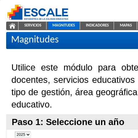
Saltar al contenido
SERVICIOS
MAGNITUDES
INDICADORES
MAPAS
Magnitudes de la Educación
ESCALE - Unidad de Estadística Educativa
NAVEGACIÓN
Magnitudes
Utilice este módulo para obt
docentes, servicios educativos
tipo de gestión, área geográfic
educativo.
Paso 1: Seleccione un año