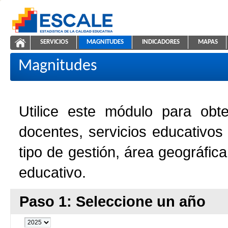
Saltar al contenido
SERVICIOS
MAGNITUDES
INDICADORES
MAPAS
Magnitudes de la Educación
ESCALE - Unidad de Estadística Educativa
NAVEGACIÓN
Magnitudes
Utilice este módulo para obt
docentes, servicios educativos
tipo de gestión, área geográfic
educativo.
Paso 1: Seleccione un año