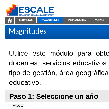
Saltar al contenido
SERVICIOS
MAGNITUDES
INDICADORES
MAPAS
Magnitudes de la Educación
ESCALE - Unidad de Estadística Educativa
NAVEGACIÓN
Magnitudes
Utilice este módulo para obt
docentes, servicios educativos
tipo de gestión, área geográfic
educativo.
Paso 1: Seleccione un año