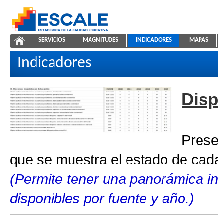
Saltar al contenido
SERVICIOS
MAGNITUDES
INDICADORES
MAPAS
Indicadores educativos
ESCALE - Unidad de Estadística Educativa
NAVEGACIÓN
Indicadores
Disp
Prese
que se muestra el estado de cada
(Permite tener una panorámica in
disponibles por fuente y año.)