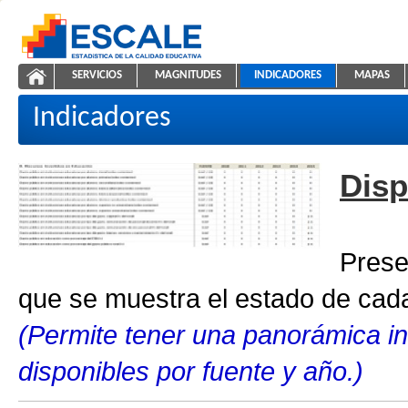
Saltar al contenido
SERVICIOS
MAGNITUDES
INDICADORES
MAPAS
Indicadores educativos
ESCALE - Unidad de Estadística Educativa
NAVEGACIÓN
Indicadores
Disp
Prese
que se muestra el estado de cada
(Permite tener una panorámica in
disponibles por fuente y año.)