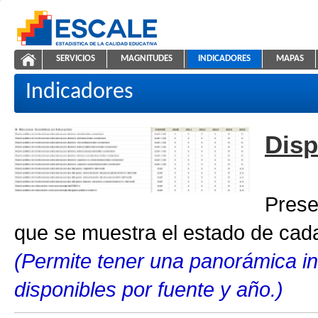
Saltar al contenido
SERVICIOS
MAGNITUDES
INDICADORES
MAPAS
Indicadores educativos
ESCALE - Unidad de Estadística Educativa
NAVEGACIÓN
Indicadores
Disp
Prese
que se muestra el estado de cada
(Permite tener una panorámica in
disponibles por fuente y año.)