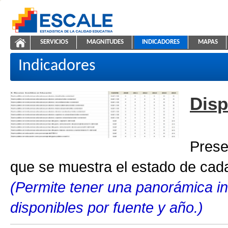
Saltar al contenido
SERVICIOS
MAGNITUDES
INDICADORES
MAPAS
Indicadores educativos
ESCALE - Unidad de Estadística Educativa
NAVEGACIÓN
Indicadores
Disp
Prese
que se muestra el estado de cada
(Permite tener una panorámica in
disponibles por fuente y año.)