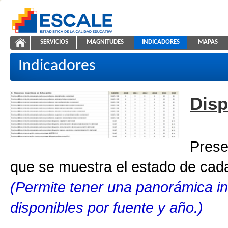
Saltar al contenido
SERVICIOS
MAGNITUDES
INDICADORES
MAPAS
Indicadores educativos
ESCALE - Unidad de Estadística Educativa
NAVEGACIÓN
Indicadores
Disp
Prese
que se muestra el estado de cada
(Permite tener una panorámica in
disponibles por fuente y año.)