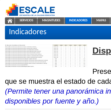
Saltar al contenido
SERVICIOS
MAGNITUDES
INDICADORES
MAPAS
Indicadores educativos
ESCALE - Unidad de Estadística Educativa
NAVEGACIÓN
Indicadores
Disp
Prese
que se muestra el estado de cada
(Permite tener una panorámica in
disponibles por fuente y año.)