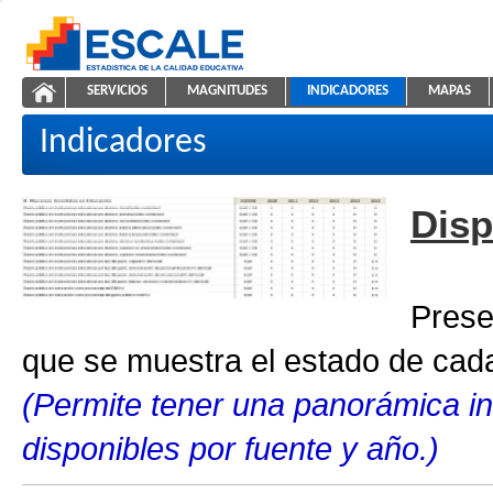
Saltar al contenido
SERVICIOS
MAGNITUDES
INDICADORES
MAPAS
Indicadores educativos
ESCALE - Unidad de Estadística Educativa
NAVEGACIÓN
Indicadores
Disp
Prese
que se muestra el estado de cada
(Permite tener una panorámica in
disponibles por fuente y año.)