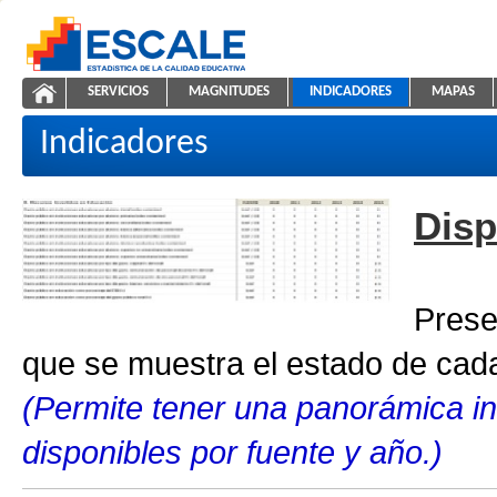
Saltar al contenido
SERVICIOS
MAGNITUDES
INDICADORES
MAPAS
Indicadores educativos
ESCALE - Unidad de Estadística Educativa
NAVEGACIÓN
Indicadores
Disp
Prese
que se muestra el estado de cada
(Permite tener una panorámica in
disponibles por fuente y año.)