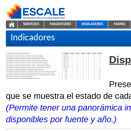
Saltar al contenido
SERVICIOS
MAGNITUDES
INDICADORES
MAPAS
Indicadores educativos
ESCALE - Unidad de Estadística Educativa
NAVEGACIÓN
Indicadores
Disp
Prese
que se muestra el estado de cada
(Permite tener una panorámica in
disponibles por fuente y año.)