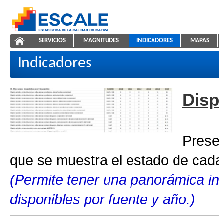
Saltar al contenido
SERVICIOS
MAGNITUDES
INDICADORES
MAPAS
Indicadores educativos
ESCALE - Unidad de Estadística Educativa
NAVEGACIÓN
Indicadores
Disp
Prese
que se muestra el estado de cada
(Permite tener una panorámica in
disponibles por fuente y año.)