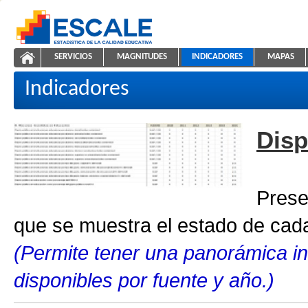
Saltar al contenido
SERVICIOS
MAGNITUDES
INDICADORES
MAPAS
Indicadores educativos
ESCALE - Unidad de Estadística Educativa
NAVEGACIÓN
Indicadores
Disp
Prese
que se muestra el estado de cada
(Permite tener una panorámica in
disponibles por fuente y año.)