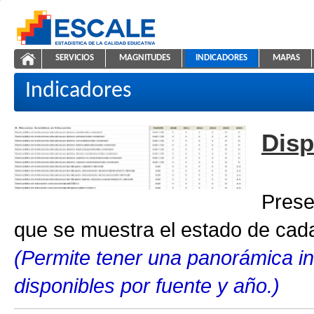
Saltar al contenido
SERVICIOS
MAGNITUDES
INDICADORES
MAPAS
Indicadores educativos
ESCALE - Unidad de Estadística Educativa
NAVEGACIÓN
Indicadores
Disp
Prese
que se muestra el estado de cada
(Permite tener una panorámica in
disponibles por fuente y año.)