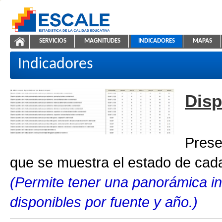
Saltar al contenido
SERVICIOS
MAGNITUDES
INDICADORES
MAPAS
Indicadores educativos
ESCALE - Unidad de Estadística Educativa
NAVEGACIÓN
Indicadores
Disp
Prese
que se muestra el estado de cada
(Permite tener una panorámica in
disponibles por fuente y año.)