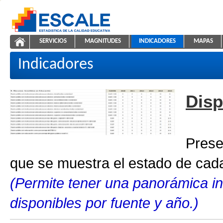
Saltar al contenido
SERVICIOS
MAGNITUDES
INDICADORES
MAPAS
Indicadores educativos
ESCALE - Unidad de Estadística Educativa
NAVEGACIÓN
Indicadores
Disp
Prese
que se muestra el estado de cada
(Permite tener una panorámica in
disponibles por fuente y año.)