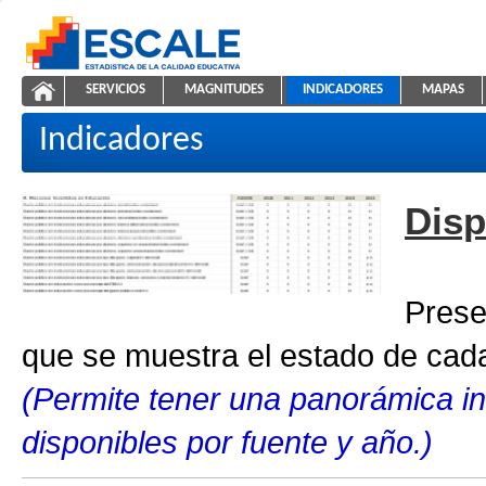
Saltar al contenido
SERVICIOS
MAGNITUDES
INDICADORES
MAPAS
Indicadores educativos
ESCALE - Unidad de Estadística Educativa
NAVEGACIÓN
Indicadores
Disp
Prese
que se muestra el estado de cada
(Permite tener una panorámica in
disponibles por fuente y año.)