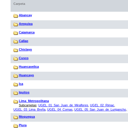
Carpeta
Abancay
Arequipa
Cajamarca
Callao
Chiclayo
Cusco
Huancavelica
Huancayo
Ica
Iquitos
Lima_Metropolitana
Subcarpetas
:
UGEL_01_San_Juan_de_Miraflores
,
UGEL_02_Rimac
,
UGEL_03_Lima_Breña
,
UGEL_04_Comas
,
UGEL_05_San_Juan_de_Lurigancho
,
Moquegua
Piura