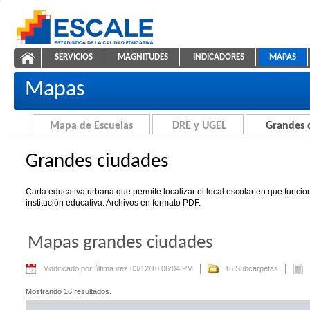
Saltar al contenido
SERVICIOS
MAGNITUDES
INDICADORES
MAPAS
Grandes ciudades
ESCALE - Unidad de Estadística Educativa
NAVEGACIÓN
Mapas
Mapa de Escuelas
DRE y UGEL
Grandes 
Grandes ciudades
Carta educativa urbana que permite localizar el local escolar en que funci
institución educativa. Archivos en formato PDF.
Mapas grandes ciudades
Modificado por última vez 03/12/10 06:04 PM
16 Subcarpetas
Mostrando 16 resultados.