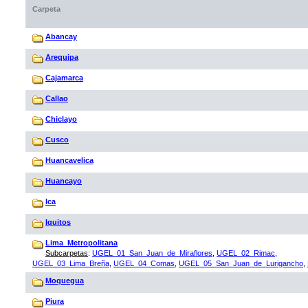
Carpeta
Abancay
Arequipa
Cajamarca
Callao
Chiclayo
Cusco
Huancavelica
Huancayo
Ica
Iquitos
Lima_Metropolitana
Subcarpetas
:
UGEL_01_San_Juan_de_Miraflores
,
UGEL_02_Rimac
,
UGEL_03_Lima_Breña
,
UGEL_04_Comas
,
UGEL_05_San_Juan_de_Lurigancho
,
Moquegua
Piura