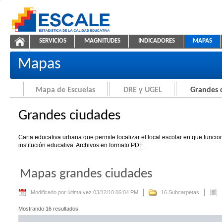
Saltar al contenido
SERVICIOS
MAGNITUDES
INDICADORES
MAPAS
Grandes ciudades
ESCALE - Unidad de Estadística Educativa
NAVEGACIÓN
Mapas
Mapa de Escuelas
DRE y UGEL
Grandes 
Grandes ciudades
Carta educativa urbana que permite localizar el local escolar en que funci
institución educativa. Archivos en formato PDF.
Mapas grandes ciudades
Modificado por última vez 03/12/10 06:04 PM
16 Subcarpetas
Mostrando 16 resultados.