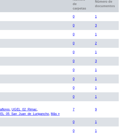
Número de
de
documentos
carpetas
0
1
0
3
0
1
0
2
0
1
0
3
0
1
0
1
0
1
0
1
flores
,
UGEL_02_Rimac
,
7
9
EL_05_San_Juan_de_Lurigancho
,
Más »
0
1
0
1