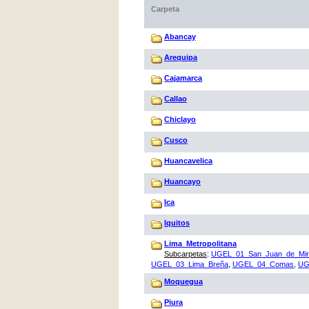
Carpeta
Abancay
Arequipa
Cajamarca
Callao
Chiclayo
Cusco
Huancavelica
Huancayo
Ica
Iquitos
Lima_Metropolitana
Subcarpetas
:
UGEL_01_San_Juan_de_Mira
UGEL_03_Lima_Breña
,
UGEL_04_Comas
,
UG
Moquegua
Piura