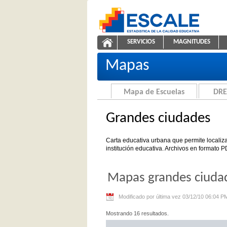
Saltar al contenido
SERVICIOS
MAGNITUDES
Grandes ciudades
ESCALE - Unidad de Estadíst
NAVEGACIÓN
Mapas
Mapa de Escuelas
DRE
Grandes ciudades
Carta educativa urbana que permite localiza
institución educativa. Archivos en formato P
Mapas grandes ciuda
Modificado por última vez 03/12/10 06:04 P
Mostrando 16 resultados.