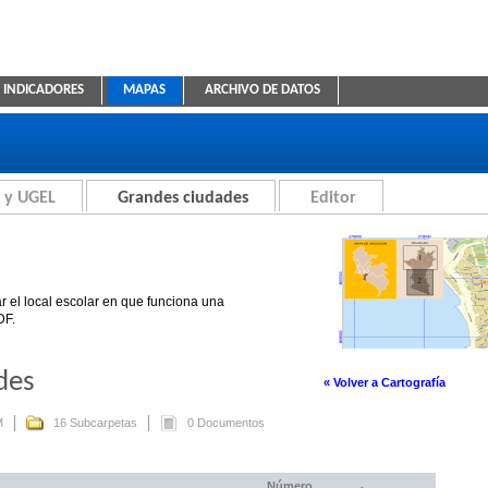
INDICADORES
MAPAS
ARCHIVO DE DATOS
ica Educativa
 y UGEL
Grandes ciudades
Editor
r el local escolar en que funciona una
DF.
des
« Volver a Cartografía
M
16 Subcarpetas
0 Documentos
Número