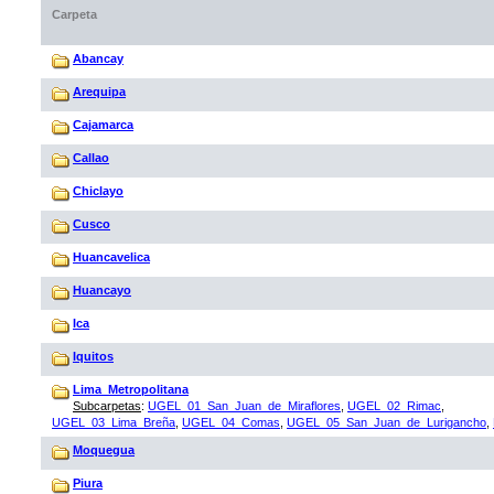
Carpeta
Abancay
Arequipa
Cajamarca
Callao
Chiclayo
Cusco
Huancavelica
Huancayo
Ica
Iquitos
Lima_Metropolitana
Subcarpetas
:
UGEL_01_San_Juan_de_Miraflores
,
UGEL_02_Rimac
,
UGEL_03_Lima_Breña
,
UGEL_04_Comas
,
UGEL_05_San_Juan_de_Lurigancho
,
Moquegua
Piura