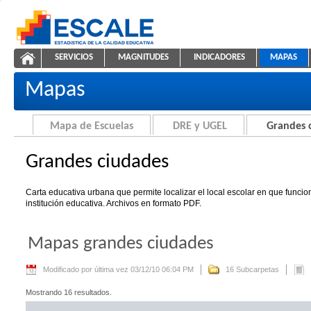
Saltar al contenido
SERVICIOS
MAGNITUDES
INDICADORES
MAPAS
Grandes ciudades
ESCALE - Unidad de Estadística Educativa
NAVEGACIÓN
Mapas
Mapa de Escuelas
DRE y UGEL
Grandes 
Grandes ciudades
Carta educativa urbana que permite localizar el local escolar en que funci
institución educativa. Archivos en formato PDF.
Mapas grandes ciudades
Modificado por última vez 03/12/10 06:04 PM
16 Subcarpetas
Mostrando 16 resultados.