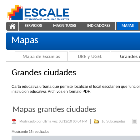
Saltar al contenido
SERVICIOS
MAGNITUDES
INDICADORES
MAPAS
Grandes ciudades
ESCALE - Unidad de Estadística Educativa
NAVEGACIÓN
Mapas
Mapa de Escuelas
DRE y UGEL
Grandes 
Grandes ciudades
Carta educativa urbana que permite localizar el local escolar en que funci
institución educativa. Archivos en formato PDF.
Mapas grandes ciudades
Modificado por última vez 03/12/10 06:04 PM
16 Subcarpetas
Mostrando 16 resultados.