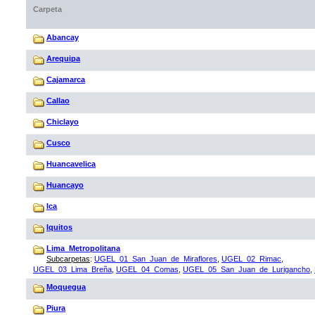
Carpeta
Abancay
Arequipa
Cajamarca
Callao
Chiclayo
Cusco
Huancavelica
Huancayo
Ica
Iquitos
Lima_Metropolitana
Subcarpetas
:
UGEL_01_San_Juan_de_Miraflores
,
UGEL_02_Rimac
,
UGEL_03_Lima_Breña
,
UGEL_04_Comas
,
UGEL_05_San_Juan_de_Lurigancho
,
Moquegua
Piura