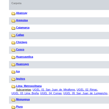
Carpeta
Abancay
Arequipa
Cajamarca
Callao
Chiclayo
Cusco
Huancavelica
Huancayo
Ica
Iquitos
Lima_Metropolitana
Subcarpetas
:
UGEL_01_San_Juan_de_Miraflores
,
UGEL_02_Rimac
,
UGEL_03_Lima_Breña
,
UGEL_04_Comas
,
UGEL_05_San_Juan_de_Lurigancho
,
Moquegua
Piura