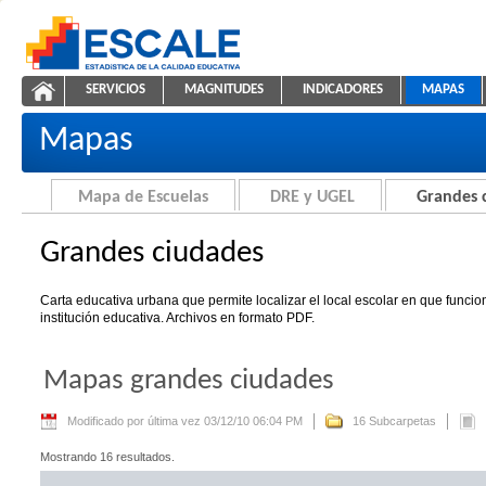
Saltar al contenido
SERVICIOS
MAGNITUDES
INDICADORES
MAPAS
Grandes ciudades
ESCALE - Unidad de Estadística Educativa
NAVEGACIÓN
Mapas
Mapa de Escuelas
DRE y UGEL
Grandes 
Grandes ciudades
Carta educativa urbana que permite localizar el local escolar en que funci
institución educativa. Archivos en formato PDF.
Mapas grandes ciudades
Modificado por última vez 03/12/10 06:04 PM
16 Subcarpetas
Mostrando 16 resultados.