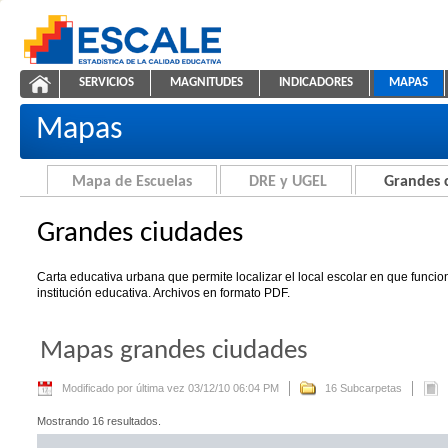
Saltar al contenido
SERVICIOS
MAGNITUDES
INDICADORES
MAPAS
Grandes ciudades
ESCALE - Unidad de Estadística Educativa
NAVEGACIÓN
Mapas
Mapa de Escuelas
DRE y UGEL
Grandes 
Grandes ciudades
Carta educativa urbana que permite localizar el local escolar en que funci
institución educativa. Archivos en formato PDF.
Mapas grandes ciudades
Modificado por última vez 03/12/10 06:04 PM
16 Subcarpetas
Mostrando 16 resultados.