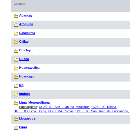
Carpeta
Abancay
Arequipa
Cajamarca
Callao
Chiclayo
Cusco
Huancavelica
Huancayo
Ica
Iquitos
Lima_Metropolitana
Subcarpetas
:
UGEL_01_San_Juan_de_Miraflores
,
UGEL_02_Rimac
,
UGEL_03_Lima_Breña
,
UGEL_04_Comas
,
UGEL_05_San_Juan_de_Lurigancho
,
Moquegua
Piura