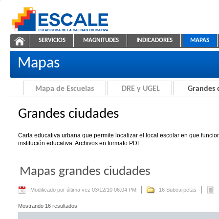
Saltar al contenido
SERVICIOS
MAGNITUDES
INDICADORES
MAPAS
Grandes ciudades
ESCALE - Unidad de Estadística Educativa
NAVEGACIÓN
Mapas
Mapa de Escuelas
DRE y UGEL
Grandes 
Grandes ciudades
Carta educativa urbana que permite localizar el local escolar en que funci
institución educativa. Archivos en formato PDF.
Mapas grandes ciudades
Modificado por última vez 03/12/10 06:04 PM
16 Subcarpetas
Mostrando 16 resultados.