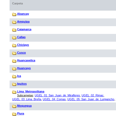
Carpeta
Abancay
Arequipa
Cajamarca
Callao
Chiclayo
Cusco
Huancavelica
Huancayo
Ica
Iquitos
Lima_Metropolitana
Subcarpetas
:
UGEL_01_San_Juan_de_Miraflores
,
UGEL_02_Rimac
,
UGEL_03_Lima_Breña
,
UGEL_04_Comas
,
UGEL_05_San_Juan_de_Lurigancho
,
Moquegua
Piura