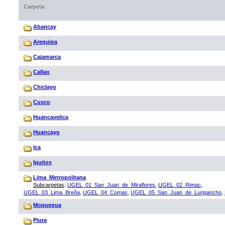
Carpeta
Abancay
Arequipa
Cajamarca
Callao
Chiclayo
Cusco
Huancavelica
Huancayo
Ica
Iquitos
Lima_Metropolitana
Subcarpetas
:
UGEL_01_San_Juan_de_Miraflores
,
UGEL_02_Rimac
,
UGEL_03_Lima_Breña
,
UGEL_04_Comas
,
UGEL_05_San_Juan_de_Lurigancho
,
Moquegua
Piura