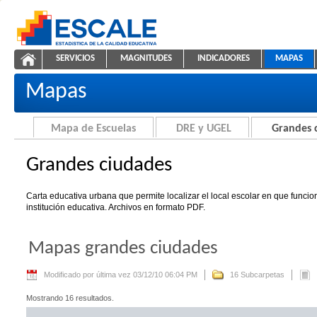
Saltar al contenido
SERVICIOS
MAGNITUDES
INDICADORES
MAPAS
Grandes ciudades
ESCALE - Unidad de Estadística Educativa
NAVEGACIÓN
Mapas
Mapa de Escuelas
DRE y UGEL
Grandes 
Grandes ciudades
Carta educativa urbana que permite localizar el local escolar en que funci
institución educativa. Archivos en formato PDF.
Mapas grandes ciudades
Modificado por última vez 03/12/10 06:04 PM
16 Subcarpetas
Mostrando 16 resultados.