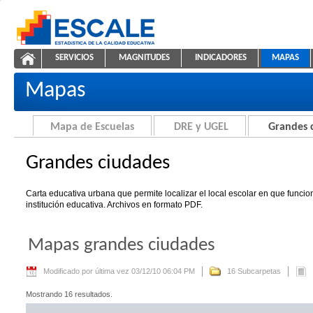
Saltar al contenido
SERVICIOS
MAGNITUDES
INDICADORES
MAPAS
Grandes ciudades
ESCALE - Unidad de Estadística Educativa
NAVEGACIÓN
Mapas
Mapa de Escuelas
DRE y UGEL
Grandes 
Grandes ciudades
Carta educativa urbana que permite localizar el local escolar en que funci
institución educativa. Archivos en formato PDF.
Mapas grandes ciudades
Modificado por última vez 03/12/10 06:04 PM
16 Subcarpetas
Mostrando 16 resultados.