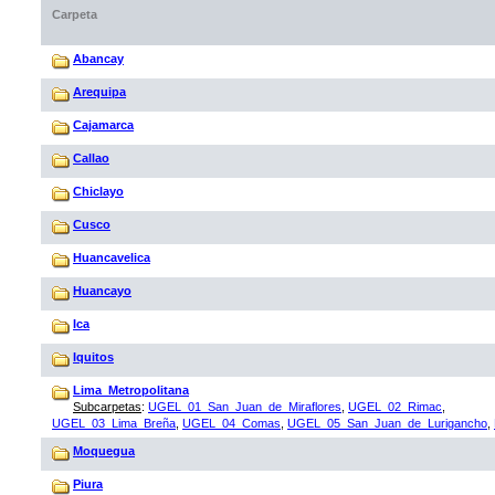
Carpeta
Abancay
Arequipa
Cajamarca
Callao
Chiclayo
Cusco
Huancavelica
Huancayo
Ica
Iquitos
Lima_Metropolitana
Subcarpetas
:
UGEL_01_San_Juan_de_Miraflores
,
UGEL_02_Rimac
,
UGEL_03_Lima_Breña
,
UGEL_04_Comas
,
UGEL_05_San_Juan_de_Lurigancho
,
Moquegua
Piura