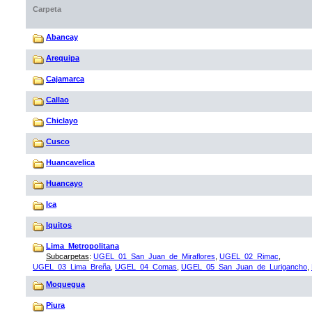
Carpeta
Abancay
Arequipa
Cajamarca
Callao
Chiclayo
Cusco
Huancavelica
Huancayo
Ica
Iquitos
Lima_Metropolitana
Subcarpetas
:
UGEL_01_San_Juan_de_Miraflores
,
UGEL_02_Rimac
,
UGEL_03_Lima_Breña
,
UGEL_04_Comas
,
UGEL_05_San_Juan_de_Lurigancho
,
Moquegua
Piura