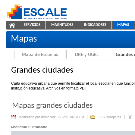
Saltar al contenido
SERVICIOS
MAGNITUDES
INDICADORES
MAPAS
Grandes ciudades
ESCALE - Unidad de Estadística Educativa
NAVEGACIÓN
Mapas
Mapa de Escuelas
DRE y UGEL
Grandes 
Grandes ciudades
Carta educativa urbana que permite localizar el local escolar en que funci
institución educativa. Archivos en formato PDF.
Mapas grandes ciudades
Modificado por última vez 03/12/10 06:04 PM
16 Subcarpetas
Mostrando 16 resultados.