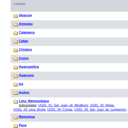
Carpeta
Abancay
Arequipa
Cajamarca
Callao
Chiclayo
Cusco
Huancavelica
Huancayo
Ica
Iquitos
Lima_Metropolitana
Subcarpetas
:
UGEL_01_San_Juan_de_Miraflores
,
UGEL_02_Rimac
,
UGEL_03_Lima_Breña
,
UGEL_04_Comas
,
UGEL_05_San_Juan_de_Lurigancho
,
Moquegua
Piura