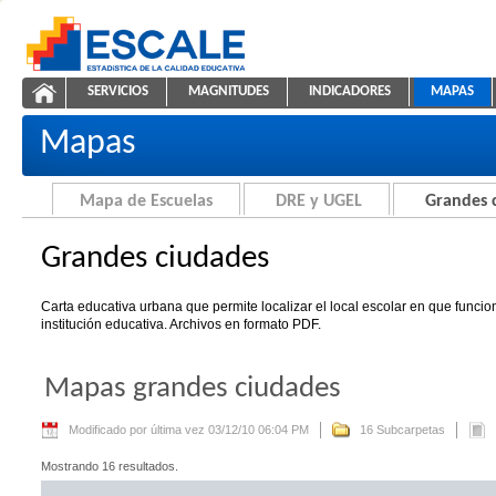
Saltar al contenido
SERVICIOS
MAGNITUDES
INDICADORES
MAPAS
Grandes ciudades
ESCALE - Unidad de Estadística Educativa
NAVEGACIÓN
Mapas
Mapa de Escuelas
DRE y UGEL
Grandes 
Grandes ciudades
Carta educativa urbana que permite localizar el local escolar en que funci
institución educativa. Archivos en formato PDF.
Mapas grandes ciudades
Modificado por última vez 03/12/10 06:04 PM
16 Subcarpetas
Mostrando 16 resultados.