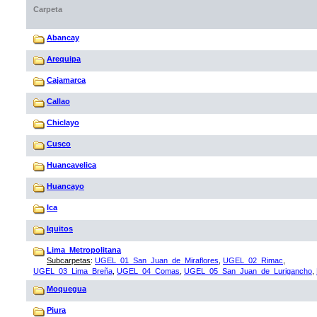
Carpeta
Abancay
Arequipa
Cajamarca
Callao
Chiclayo
Cusco
Huancavelica
Huancayo
Ica
Iquitos
Lima_Metropolitana
Subcarpetas
:
UGEL_01_San_Juan_de_Miraflores
,
UGEL_02_Rimac
,
UGEL_03_Lima_Breña
,
UGEL_04_Comas
,
UGEL_05_San_Juan_de_Lurigancho
,
Moquegua
Piura