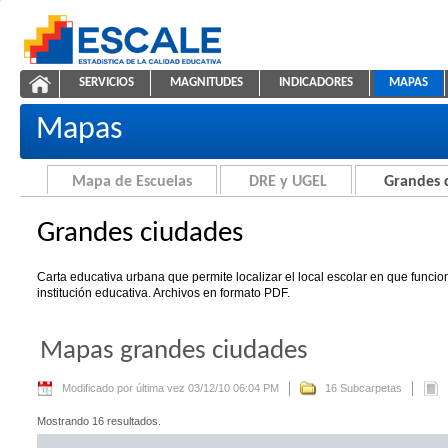
Saltar al contenido
SERVICIOS
MAGNITUDES
INDICADORES
MAPAS
Grandes ciudades
ESCALE - Unidad de Estadística Educativa
NAVEGACIÓN
Mapas
Mapa de Escuelas
DRE y UGEL
Grandes 
Grandes ciudades
Carta educativa urbana que permite localizar el local escolar en que funci
institución educativa. Archivos en formato PDF.
Mapas grandes ciudades
Modificado por última vez 03/12/10 06:04 PM
16 Subcarpetas
Mostrando 16 resultados.