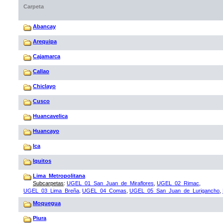
Carpeta
Abancay
Arequipa
Cajamarca
Callao
Chiclayo
Cusco
Huancavelica
Huancayo
Ica
Iquitos
Lima_Metropolitana
Subcarpetas
:
UGEL_01_San_Juan_de_Miraflores
,
UGEL_02_Rimac
,
UGEL_03_Lima_Breña
,
UGEL_04_Comas
,
UGEL_05_San_Juan_de_Lurigancho
,
Moquegua
Piura