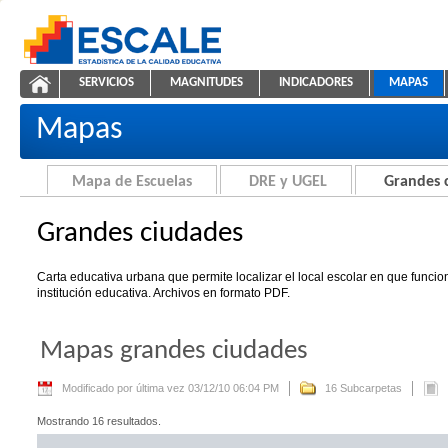
Saltar al contenido
SERVICIOS
MAGNITUDES
INDICADORES
MAPAS
Grandes ciudades
ESCALE - Unidad de Estadística Educativa
NAVEGACIÓN
Mapas
Mapa de Escuelas
DRE y UGEL
Grandes 
Grandes ciudades
Carta educativa urbana que permite localizar el local escolar en que funci
institución educativa. Archivos en formato PDF.
Mapas grandes ciudades
Modificado por última vez 03/12/10 06:04 PM
16 Subcarpetas
Mostrando 16 resultados.