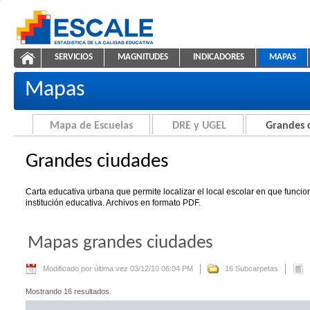
Saltar al contenido
SERVICIOS
MAGNITUDES
INDICADORES
MAPAS
Grandes ciudades
ESCALE - Unidad de Estadística Educativa
NAVEGACIÓN
Mapas
Mapa de Escuelas
DRE y UGEL
Grandes 
Grandes ciudades
Carta educativa urbana que permite localizar el local escolar en que funci
institución educativa. Archivos en formato PDF.
Mapas grandes ciudades
Modificado por última vez 03/12/10 06:04 PM
16 Subcarpetas
Mostrando 16 resultados.