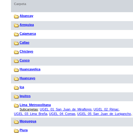
Carpeta
Abancay
Arequipa
Cajamarca
Callao
Chiclayo
Cusco
Huancavelica
Huancayo
Ica
Iquitos
Lima_Metropolitana
Subcarpetas
:
UGEL_01_San_Juan_de_Miraflores
,
UGEL_02_Rimac
,
UGEL_03_Lima_Breña
,
UGEL_04_Comas
,
UGEL_05_San_Juan_de_Lurigancho
,
Moquegua
Piura