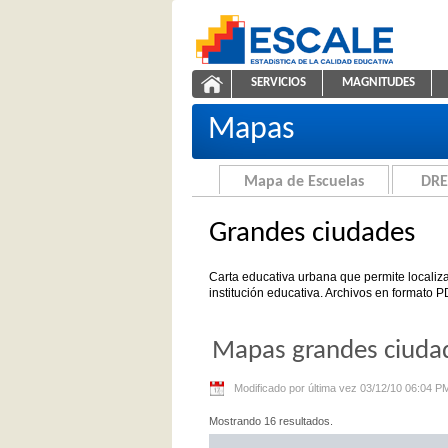
Saltar al contenido
SERVICIOS
MAGNITUDES
Grandes ciudades
ESCALE - Unidad de Estadíst
NAVEGACIÓN
Mapas
Mapa de Escuelas
DRE
Grandes ciudades
Carta educativa urbana que permite localiza
institución educativa. Archivos en formato P
Mapas grandes ciuda
Modificado por última vez 03/12/10 06:04 P
Mostrando 16 resultados.