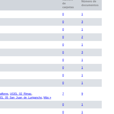
Número de
de
documentos
carpetas
0
1
0
3
0
1
0
2
0
1
0
3
0
1
0
1
0
1
0
1
flores
,
UGEL_02_Rimac
,
7
9
EL_05_San_Juan_de_Lurigancho
,
Más »
0
1
0
1