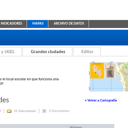
INDICADORES
MAPAS
ARCHIVO DE DATOS
ica Educativa
 y UGEL
Grandes ciudades
Editor
r el local escolar en que funciona una
DF.
des
« Volver a Cartografía
M
16 Subcarpetas
0 Documentos
Número