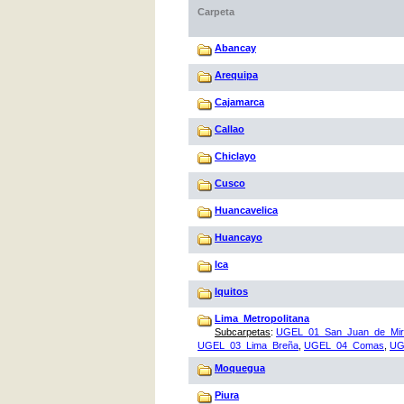
Carpeta
Abancay
Arequipa
Cajamarca
Callao
Chiclayo
Cusco
Huancavelica
Huancayo
Ica
Iquitos
Lima_Metropolitana
Subcarpetas
:
UGEL_01_San_Juan_de_Mira
UGEL_03_Lima_Breña
,
UGEL_04_Comas
,
UG
Moquegua
Piura