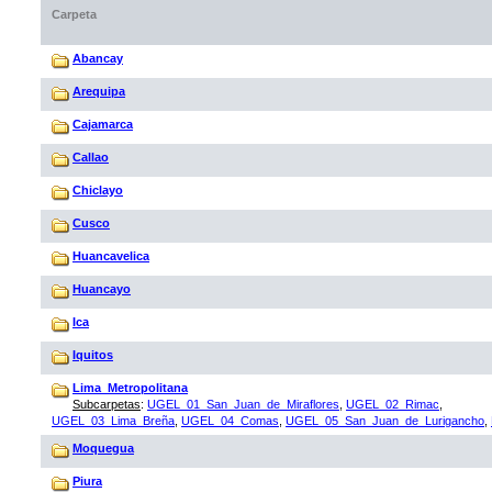
Carpeta
Abancay
Arequipa
Cajamarca
Callao
Chiclayo
Cusco
Huancavelica
Huancayo
Ica
Iquitos
Lima_Metropolitana
Subcarpetas
:
UGEL_01_San_Juan_de_Miraflores
,
UGEL_02_Rimac
,
UGEL_03_Lima_Breña
,
UGEL_04_Comas
,
UGEL_05_San_Juan_de_Lurigancho
,
Moquegua
Piura