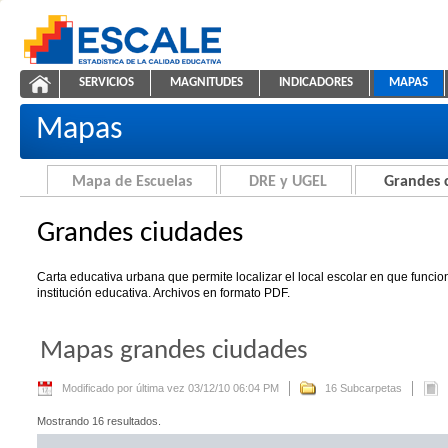
Saltar al contenido
SERVICIOS
MAGNITUDES
INDICADORES
MAPAS
Grandes ciudades
ESCALE - Unidad de Estadística Educativa
NAVEGACIÓN
Mapas
Mapa de Escuelas
DRE y UGEL
Grandes 
Grandes ciudades
Carta educativa urbana que permite localizar el local escolar en que funci
institución educativa. Archivos en formato PDF.
Mapas grandes ciudades
Modificado por última vez 03/12/10 06:04 PM
16 Subcarpetas
Mostrando 16 resultados.