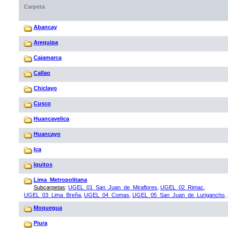
Carpeta
Abancay
Arequipa
Cajamarca
Callao
Chiclayo
Cusco
Huancavelica
Huancayo
Ica
Iquitos
Lima_Metropolitana
Subcarpetas
:
UGEL_01_San_Juan_de_Miraflores
,
UGEL_02_Rimac
,
UGEL_03_Lima_Breña
,
UGEL_04_Comas
,
UGEL_05_San_Juan_de_Lurigancho
,
Moquegua
Piura