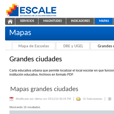
Saltar al contenido
SERVICIOS
MAGNITUDES
INDICADORES
MAPAS
Grandes ciudades
ESCALE - Unidad de Estadística Educativa
NAVEGACIÓN
Mapas
Mapa de Escuelas
DRE y UGEL
Grandes 
Grandes ciudades
Carta educativa urbana que permite localizar el local escolar en que funci
institución educativa. Archivos en formato PDF.
Mapas grandes ciudades
Modificado por última vez 03/12/10 06:04 PM
16 Subcarpetas
Mostrando 16 resultados.