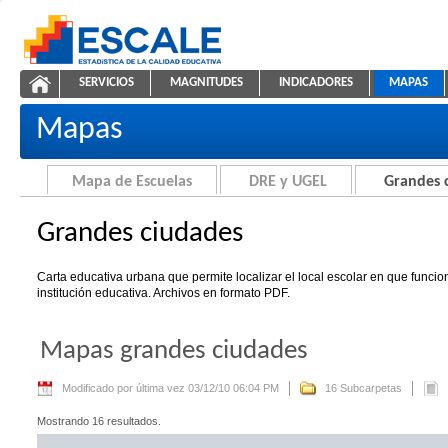
Saltar al contenido
SERVICIOS
MAGNITUDES
INDICADORES
MAPAS
Grandes ciudades
ESCALE - Unidad de Estadística Educativa
NAVEGACIÓN
Mapas
Mapa de Escuelas
DRE y UGEL
Grandes 
Grandes ciudades
Carta educativa urbana que permite localizar el local escolar en que funci
institución educativa. Archivos en formato PDF.
Mapas grandes ciudades
Modificado por última vez 03/12/10 06:04 PM
16 Subcarpetas
Mostrando 16 resultados.