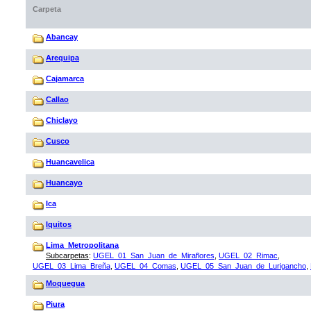
Carpeta
Abancay
Arequipa
Cajamarca
Callao
Chiclayo
Cusco
Huancavelica
Huancayo
Ica
Iquitos
Lima_Metropolitana
Subcarpetas
:
UGEL_01_San_Juan_de_Miraflores
,
UGEL_02_Rimac
,
UGEL_03_Lima_Breña
,
UGEL_04_Comas
,
UGEL_05_San_Juan_de_Lurigancho
,
Moquegua
Piura