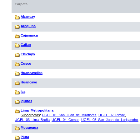
Carpeta
Abancay
Arequipa
Cajamarca
Callao
Chiclayo
Cusco
Huancavelica
Huancayo
Ica
Iquitos
Lima_Metropolitana
Subcarpetas
:
UGEL_01_San_Juan_de_Miraflores
,
UGEL_02_Rimac
,
UGEL_03_Lima_Breña
,
UGEL_04_Comas
,
UGEL_05_San_Juan_de_Lurigancho
,
Moquegua
Piura