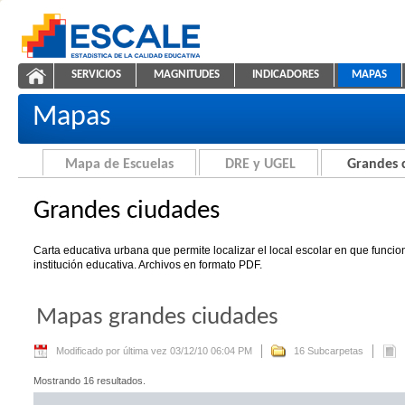
Saltar al contenido
SERVICIOS
MAGNITUDES
INDICADORES
MAPAS
Grandes ciudades
ESCALE - Unidad de Estadística Educativa
NAVEGACIÓN
Mapas
Mapa de Escuelas
DRE y UGEL
Grandes 
Grandes ciudades
Carta educativa urbana que permite localizar el local escolar en que funci
institución educativa. Archivos en formato PDF.
Mapas grandes ciudades
Modificado por última vez 03/12/10 06:04 PM
16 Subcarpetas
Mostrando 16 resultados.