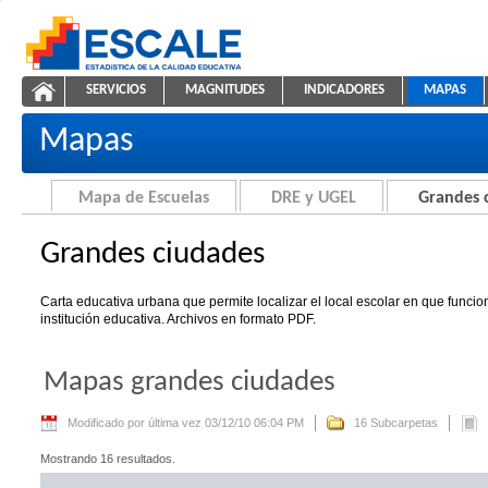
Saltar al contenido
SERVICIOS
MAGNITUDES
INDICADORES
MAPAS
Grandes ciudades
ESCALE - Unidad de Estadística Educativa
NAVEGACIÓN
Mapas
Mapa de Escuelas
DRE y UGEL
Grandes 
Grandes ciudades
Carta educativa urbana que permite localizar el local escolar en que funci
institución educativa. Archivos en formato PDF.
Mapas grandes ciudades
Modificado por última vez 03/12/10 06:04 PM
16 Subcarpetas
Mostrando 16 resultados.