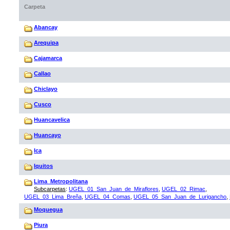
Carpeta
Abancay
Arequipa
Cajamarca
Callao
Chiclayo
Cusco
Huancavelica
Huancayo
Ica
Iquitos
Lima_Metropolitana
Subcarpetas
:
UGEL_01_San_Juan_de_Miraflores
,
UGEL_02_Rimac
,
UGEL_03_Lima_Breña
,
UGEL_04_Comas
,
UGEL_05_San_Juan_de_Lurigancho
,
Moquegua
Piura