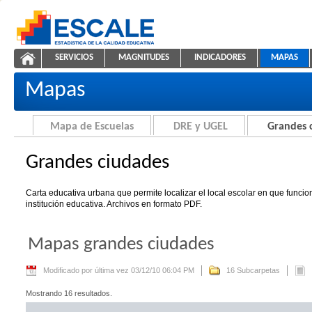
Saltar al contenido
SERVICIOS
MAGNITUDES
INDICADORES
MAPAS
Grandes ciudades
ESCALE - Unidad de Estadística Educativa
NAVEGACIÓN
Mapas
Mapa de Escuelas
DRE y UGEL
Grandes 
Grandes ciudades
Carta educativa urbana que permite localizar el local escolar en que funci
institución educativa. Archivos en formato PDF.
Mapas grandes ciudades
Modificado por última vez 03/12/10 06:04 PM
16 Subcarpetas
Mostrando 16 resultados.