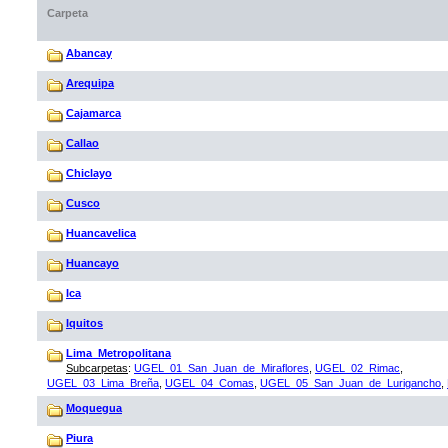
Carpeta
Abancay
Arequipa
Cajamarca
Callao
Chiclayo
Cusco
Huancavelica
Huancayo
Ica
Iquitos
Lima_Metropolitana
Subcarpetas
:
UGEL_01_San_Juan_de_Miraflores
,
UGEL_02_Rimac
,
UGEL_03_Lima_Breña
,
UGEL_04_Comas
,
UGEL_05_San_Juan_de_Lurigancho
,
Moquegua
Piura