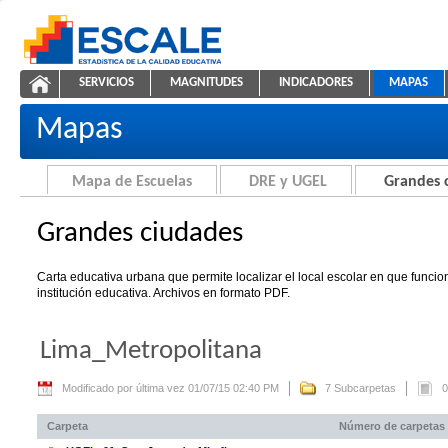
Saltar al contenido
SERVICIOS
MAGNITUDES
INDICADORES
MAPAS
Grandes ciudades
ESCALE - Unidad de Estadística Educativa
NAVEGACIÓN
Mapas
Mapa de Escuelas
DRE y UGEL
Grandes 
Grandes ciudades
Carta educativa urbana que permite localizar el local escolar en que funci
institución educativa. Archivos en formato PDF.
Lima_Metropolitana
Modificado por última vez 01/07/15 02:40 PM
7 Subcarpetas
0
Carpeta
Número de carpetas