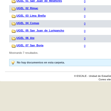
UGEL_01_San_Juan_de_Miraflores
0
UGEL_02_Rimac
0
UGEL_03_Lima_Breña
0
UGEL_04_Comas
0
UGEL_05_San_Juan_de_Lurigancho
0
UGEL_06_Ate
0
UGEL_07_San_Borja
0
Mostrando 7 resultados.
No hay documentos en esta carpeta.
© ESCALE - Unidad de Estadísti
Correo el