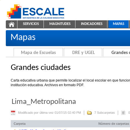
Saltar al contenido
SERVICIOS
MAGNITUDES
INDICADORES
MAPAS
Grandes ciudades
ESCALE - Unidad de Estadística Educativa
NAVEGACIÓN
Mapas
Mapa de Escuelas
DRE y UGEL
Grandes 
Grandes ciudades
Carta educativa urbana que permite localizar el local escolar en que funci
institución educativa. Archivos en formato PDF.
Lima_Metropolitana
Modificado por última vez 01/07/15 02:40 PM
7 Subcarpetas
0
Carpeta
Número de carpetas