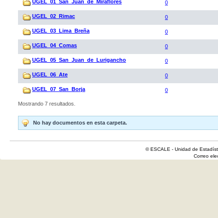
UGEL_01_San_Juan_de_Miraflores
0
UGEL_02_Rimac
0
UGEL_03_Lima_Breña
0
UGEL_04_Comas
0
UGEL_05_San_Juan_de_Lurigancho
0
UGEL_06_Ate
0
UGEL_07_San_Borja
0
Mostrando 7 resultados.
No hay documentos en esta carpeta.
© ESCALE - Unidad de Estadísti
Correo el