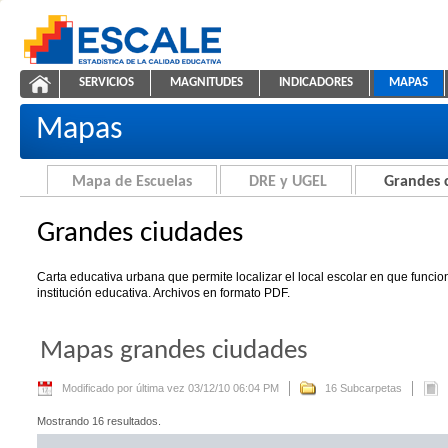
Saltar al contenido
SERVICIOS
MAGNITUDES
INDICADORES
MAPAS
Grandes ciudades
ESCALE - Unidad de Estadística Educativa
NAVEGACIÓN
Mapas
Mapa de Escuelas
DRE y UGEL
Grandes 
Grandes ciudades
Carta educativa urbana que permite localizar el local escolar en que funci
institución educativa. Archivos en formato PDF.
Mapas grandes ciudades
Modificado por última vez 03/12/10 06:04 PM
16 Subcarpetas
Mostrando 16 resultados.