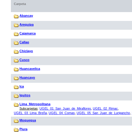
Carpeta
Abancay
Arequipa
Cajamarca
Callao
Chiclayo
Cusco
Huancavelica
Huancayo
Ica
Iquitos
Lima_Metropolitana
Subcarpetas
:
UGEL_01_San_Juan_de_Miraflores
,
UGEL_02_Rimac
,
UGEL_03_Lima_Breña
,
UGEL_04_Comas
,
UGEL_05_San_Juan_de_Lurigancho
,
Moquegua
Piura