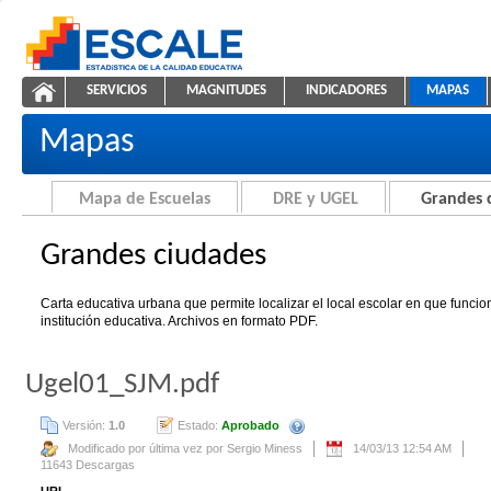
Saltar al contenido
SERVICIOS
MAGNITUDES
INDICADORES
MAPAS
Grandes ciudades
ESCALE - Unidad de Estadística Educativa
NAVEGACIÓN
Mapas
Mapa de Escuelas
DRE y UGEL
Grandes 
Grandes ciudades
Carta educativa urbana que permite localizar el local escolar en que funci
institución educativa. Archivos en formato PDF.
Ugel01_SJM.pdf
Versión:
1.0
Estado:
Aprobado
Se creará automáticamente una nue
Modificado por última vez por Sergio Miness
14/03/13 12:54 AM
11643 Descargas
URL