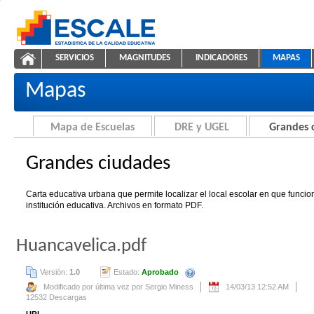
Saltar al contenido
SERVICIOS
MAGNITUDES
INDICADORES
MAPAS
Grandes ciudades
ESCALE - Unidad de Estadística Educativa
NAVEGACIÓN
Mapas
Mapa de Escuelas
DRE y UGEL
Grandes 
Grandes ciudades
Carta educativa urbana que permite localizar el local escolar en que funci
institución educativa. Archivos en formato PDF.
Huancavelica.pdf
Versión:
1.0
Estado:
Aprobado
Se creará automáticamente una nue
Modificado por última vez por Sergio Miness
14/03/13 12:52 AM
12532 Descargas
URL