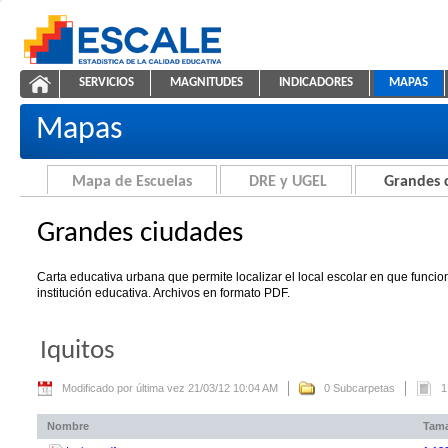
Saltar al contenido
SERVICIOS
MAGNITUDES
INDICADORES
MAPAS
Grandes ciudades
ESCALE - Unidad de Estadística Educativa
NAVEGACIÓN
Mapas
Mapa de Escuelas
DRE y UGEL
Grandes 
Grandes ciudades
Carta educativa urbana que permite localizar el local escolar en que funci
institución educativa. Archivos en formato PDF.
Iquitos
Modificado por última vez 21/03/12 10:04 AM
0 Subcarpetas
1
Nombre
Tam