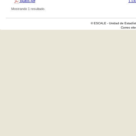
Iquitos.pdf
1.13
Mostrando 1 resultado.
© ESCALE - Unidad de Estadísti
Correo el