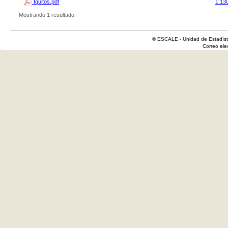
Iquitos.pdf
1.13
Mostrando 1 resultado.
© ESCALE - Unidad de Estadísti
Correo el