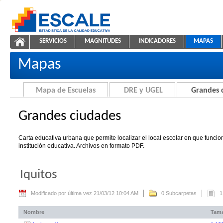
Saltar al contenido
SERVICIOS
MAGNITUDES
INDICADORES
MAPAS
Grandes ciudades
ESCALE - Unidad de Estadística Educativa
NAVEGACIÓN
Mapas
Mapa de Escuelas
DRE y UGEL
Grandes 
Grandes ciudades
Carta educativa urbana que permite localizar el local escolar en que funci
institución educativa. Archivos en formato PDF.
Iquitos
Modificado por última vez 21/03/12 10:04 AM
0 Subcarpetas
1
Nombre
Tam